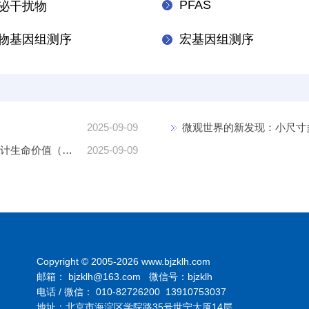
PFAS
泌干扰物
物基因组测序
宏基因组测序
2025-09-09
中国环境健康风险价值评估取得新进展：元分析揭示统计生命价值（VSL）关键参数
2025-09-09
Copyright © 2005-2026 www.bjzklh.com
邮箱： bjzklh@163.com 微信号：bjzklh
电话 / 微信： 010-82726200 13910753037
地址：北京市海淀区学院路35号世宁大厦14层