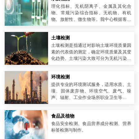
理化指标、无机阴离子、金属及其化合
物、常规污染综合指标、无机物、有机
物、放射性、微生物等。我中心根据客户
的不同类型和检测需求，严格按照相关标
准方法等对各种水质进行分析，检测参数
土壤检测
多达130多项。
土壤检测是指通过对影响土壤环境质量因
素的代表值的测定，确定环境质量及其变
化趋势。土壤污染大致可分为无机污染物
和有机污染物两大类。
环境检测
提供专业的环境测试服务，适用水质、土
壤、固体废弃物、环境空气、废气、噪
声、辐射、工业作业场所职业卫生等，测
试参数有常规物理化学指标、有机污染
物、气态污染物、重金属、微生物、粉
食品及植物
尘、噪声、放射性等。为客户提供针对环
境背景尽职调查、污染源调查、企业社会
食品安全检测、食品营养成分检测、营养
责任符合性评价、环境工程验收评价等方
标签检测与制作。
面的专业测试。